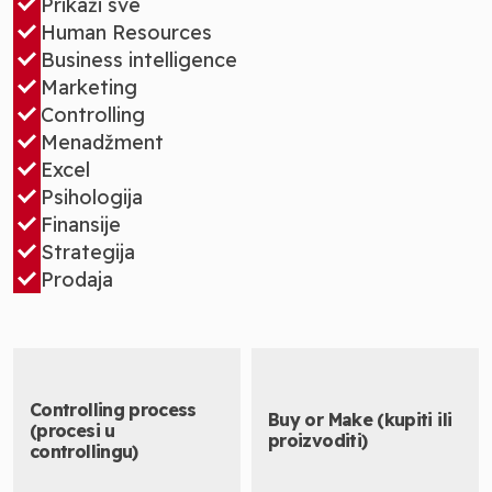
Prikaži sve
Human Resources
Business intelligence
Marketing
Controlling
Menadžment
Excel
Psihologija
Finansije
Strategija
Prodaja
Controlling process
Buy or Make (kupiti ili
(procesi u
proizvoditi)
controllingu)