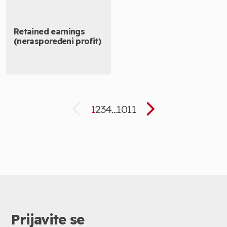
Retained earnings
(neraspoređeni profit)
1
2
3
4
...
10
11
Prijavite se