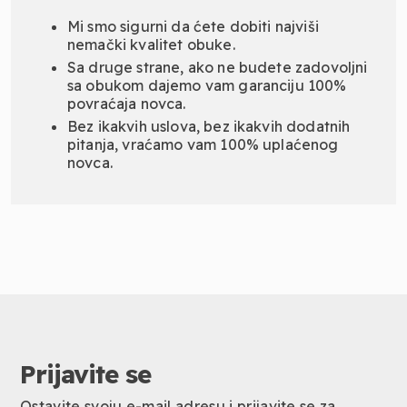
Mi smo sigurni da ćete dobiti najviši
nemački kvalitet obuke.
Sa druge strane, ako ne budete zadovoljni
sa obukom dajemo vam garanciju 100%
povraćaja novca.
Bez ikakvih uslova, bez ikakvih dodatnih
pitanja, vraćamo vam 100% uplaćenog
novca.
Prijavite se
Ostavite svoju e-mail adresu i prijavite se za