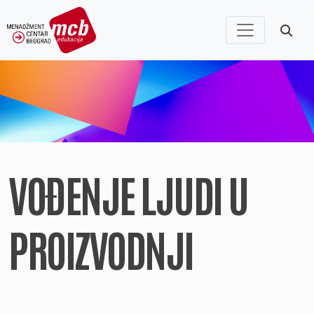
VOĐENJE LJUDI U
PROIZVODNJI