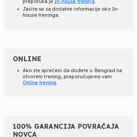
preporuka je
In-
house
trening
.
Javite se za dodatne informacije oko In-
house treninga.
ONLINE
Ako ste sprečeni da dođete u Beograd na
otvoreni trening, preporučujemo vam
Online
trening
.
100% GARANCIJA POVRAĆAJA
NOVCA