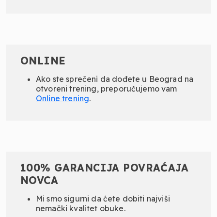
ONLINE
Ako ste sprečeni da dođete u Beograd na
otvoreni trening, preporučujemo vam
Online
trening
.
100% GARANCIJA POVRAĆAJA
NOVCA
Mi smo sigurni da ćete dobiti najviši
nemački kvalitet obuke.