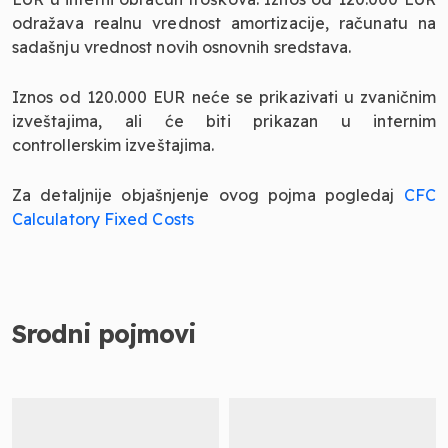
odražava realnu vrednost amortizacije, računatu na
sadašnju vrednost novih osnovnih sredstava.
Iznos od 120.000 EUR neće se prikazivati u zvaničnim
izveštajima, ali će biti prikazan u internim
controllerskim izveštajima.
Za detaljnije objašnjenje ovog pojma pogledaj
CFC
Calculatory Fixed Costs
Srodni pojmovi