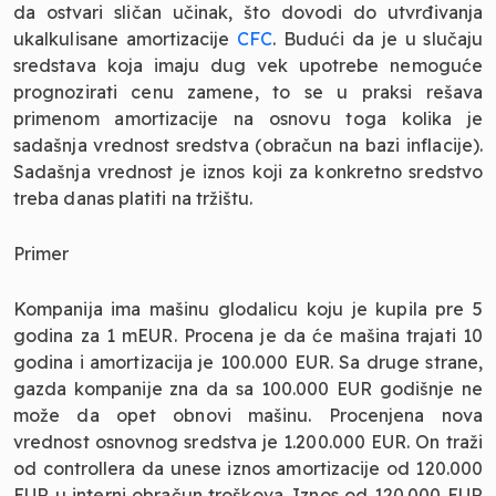
da ostvari sličan učinak, što dovodi do utvrđivanja
ukalkulisane amortizacije
CFC
. Budući da je u slučaju
sredstava koja imaju dug vek upotrebe nemoguće
prognozirati cenu zamene, to se u praksi rešava
primenom amortizacije na osnovu toga kolika je
sadašnja vrednost sredstva (obračun na bazi inflacije).
Sadašnja vrednost je iznos koji za konkretno sredstvo
treba danas platiti na tržištu.
Primer
Kompanija ima mašinu glodalicu koju je kupila pre 5
godina za 1 mEUR. Procena je da će mašina trajati 10
godina i amortizacija je 100.000 EUR. Sa druge strane,
gazda kompanije zna da sa 100.000 EUR godišnje ne
može da opet obnovi mašinu. Procenjena nova
vrednost osnovnog sredstva je 1.200.000 EUR. On traži
od controllera da unese iznos amortizacije od 120.000
EUR u interni obračun troškova. Iznos od 120.000 EUR