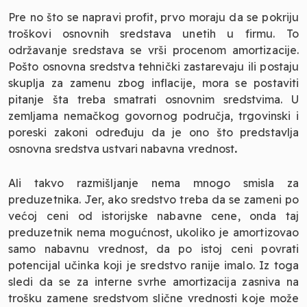
Pre no što se napravi profit, prvo moraju da se pokriju
troškovi osnovnih sredstava unetih u firmu. To
održavanje sredstava se vrši procenom amortizacije.
Pošto osnovna sredstva tehnički zastarevaju ili postaju
skuplja za zamenu zbog inflacije, mora se postaviti
pitanje šta treba smatrati osnovnim sredstvima. U
zemljama nemačkog govornog područja, trgovinski i
poreski zakoni određuju da je ono što predstavlja
osnovna sredstva ustvari nabavna vrednost
.
Ali takvo razmišljanje nema mnogo smisla za
preduzetnika. Jer, ako sredstvo treba da se zameni po
većoj ceni od istorijske nabavne cene, onda taj
preduzetnik nema mogućnost, ukoliko je amortizovao
samo nabavnu vrednost, da po istoj ceni povrati
potencijal učinka koji je sredstvo ranije imalo. Iz toga
sledi da se za interne svrhe amortizacija zasniva na
trošku zamene sredstvom slične vrednosti koje može