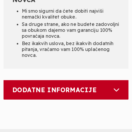
Mi smo sigurni da ćete dobiti najviši
nemački kvalitet obuke.
Sa druge strane, ako ne budete zadovoljni
sa obukom dajemo vam garanciju 100%
povraćaja novca.
Bez ikakvih uslova, bez ikakvih dodatnih
pitanja, vraćamo vam 100% uplaćenog
novca.
DODATNE INFORMACIJE