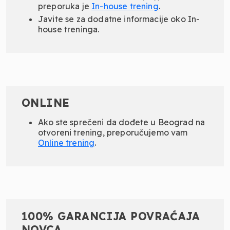
preporuka je
In-
house
trening
.
Javite se za dodatne informacije oko In-
house treninga.
ONLINE
Ako ste sprečeni da dođete u Beograd na
otvoreni trening, preporučujemo vam
Online
trening
.
100% GARANCIJA POVRAĆAJA
NOVCA