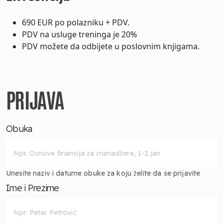
690 EUR po polazniku + PDV.
PDV na usluge treninga je 20%
PDV možete da odbijete u poslovnim knjigama.
PRIJAVA
Obuka
Unesite naziv i datume obuke za koju želite da se prijavite
Ime i Prezime