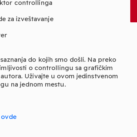
ktor controllinga
e za izveštavanje
ver
saznanja do kojih smo došli. Na preko
mljivosti o controllingu sa grafičkim
 autora. Uživajte u ovom jedinstvenom
lingu na jednom mestu.
i
ovde