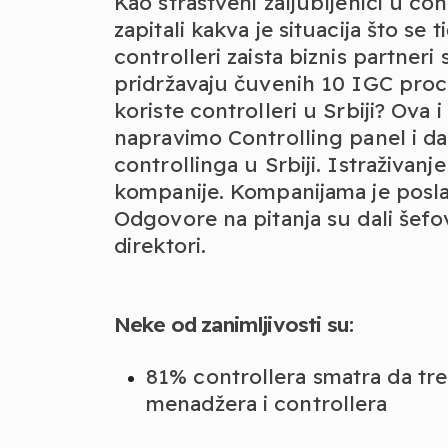
Kao strastveni zaljubljenici u co
zapitali kakva je situacija što se t
controlleri zaista biznis partner
pridržavaju čuvenih 10 IGC proce
koriste controlleri u Srbiji? Ova 
napravimo Controlling panel i da
controllinga u Srbiji. Istraživan
kompanije. Kompanijama je poslat 
Odgovore na pitanja su dali šefovi
direktori.
Neke od zanimljivosti su:
81% controllera smatra da tre
menadžera i controllera