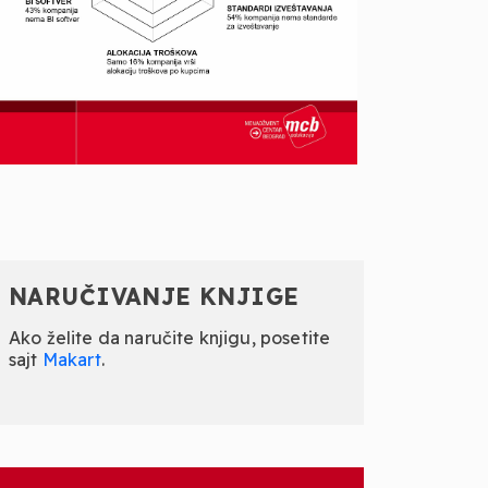
NARUČIVANJE KNJIGE
Ako želite da naručite knjigu, posetite
sajt
Makart
.