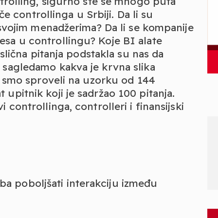
ntrolling, sigurno ste se mnogo puta
iče controllinga u Srbiji. Da li su
i svojim menadžerima? Da li se kompanije
sa u controllingu? Koje BI alate
i slična pitanja podstakla su nas da
 sagledamo kakva je krvna slika
je smo sproveli na uzorku od 144
upitnik koji je sadržao 100 pitanja.
 controllinga, controlleri i finansijski
ba poboljšati interakciju između