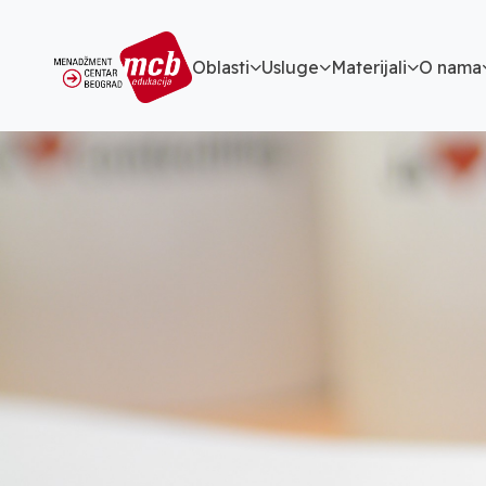
Oblasti
Usluge
Materijali
O nama