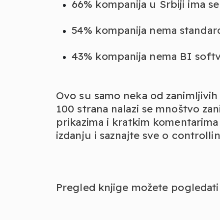
66% kompanija u Srbiji ima se
54% kompanija nema standard
43% kompanija nema BI soft
Ovo su samo neka od zanimljivih 
100 strana nalazi se mnoštvo zani
prikazima i kratkim komentarima
izdanju i saznajte sve o control
Pregled knjige možete pogledat