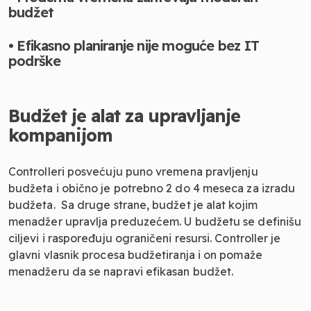
budžet
• Efikasno planiranje nije moguće bez IT
podrške
Budžet je alat za upravljanje
kompanijom
Controlleri posvećuju puno vremena pravljenju
budžeta i obično je potrebno 2 do 4 meseca za izradu
budžeta. Sa druge strane, budžet je alat kojim
menadžer upravlja preduzećem. U budžetu se definišu
ciljevi i raspoređuju ograničeni resursi. Controller je
glavni vlasnik procesa budžetiranja i on pomaže
menadžeru da se napravi efikasan budžet.