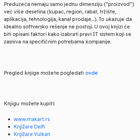
Preduzeća nemaju samo jednu dimenziju (“proizvod”)
već više desetina (kupac, region, rabat, tržište,
aplikacija, tehnologija, kanal prodaje…). To ukazuje da
idealno softversko rešenje ne postoji. U ovoj knjizi će
biti opisani faktori kako izabrati pravi IT sistem koji se
zasniva na specifičnim potrebama kompanije.
Pregled knjige možete pogledati
ovde
Knjigu možete kupiti:
www.makart.rs
Knjižare Delfi
Knjižare Vulkan