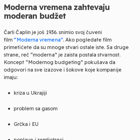
Moderna vremena zahtevaju
moderan budžet
Čarli Čaplin je još 1936. snimio svoj čuveni
film
“Moderna vremena”
. Ako pogledate film
primetićete da su mnoge stvari ostale iste. Sa druge
strane, reč “moderna” je zaista postala stvarnost.
Koncept “Modernog budgeting” pokušava da
odgovori na sve izazove i šokove koje kompanije
imaju:
kriza u Ukrajiji
problem sa gasom
Grčka i EU
poplave i zemljotresi