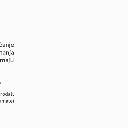
ćanje
tanja
imaju
.
prodaš.
kamate)