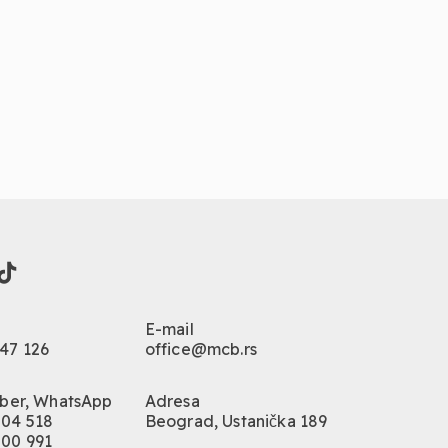
E-mail
047 126
office@mcb.rs
Viber, WhatsApp
Adresa
004 518
Beograd, Ustanička 189
500 991