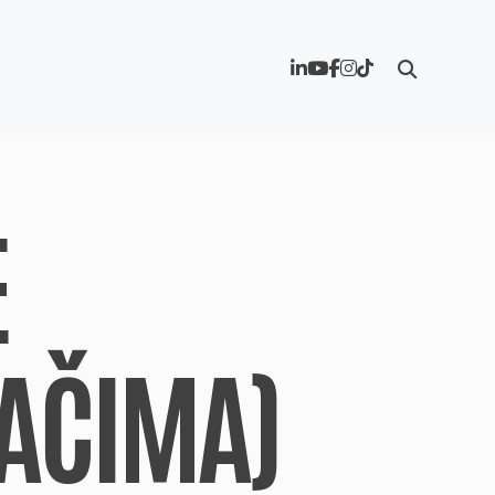
E
JAČIMA)