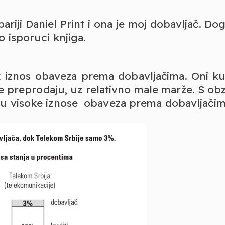
iji Daniel Print i ona je moj dobavljač. Do
 isporuci knjiga.
k iznos obaveza prema dobavljačima. Oni k
je preprodaju, uz relativno male marže. S ob
ju visoke iznose obaveza prema dobavljačim