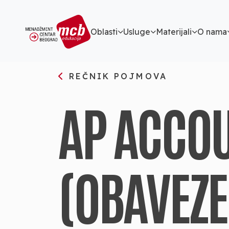
Oblasti
Usluge
Materijali
O nama
REČNIK POJMOVA
AP ACCOU
(OBAVEZE