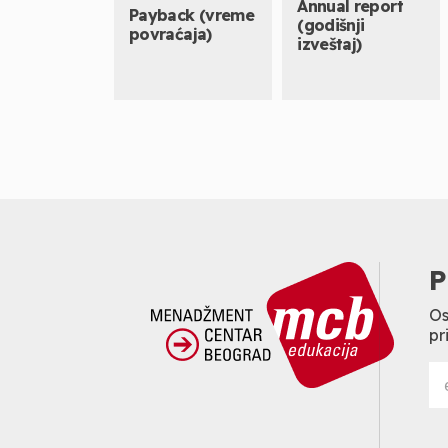
Annual report
Payback (vreme
(godišnji
povraćaja)
izveštaj)
P
Os
pr