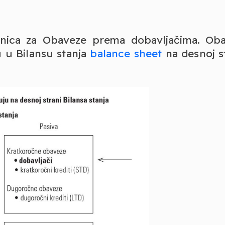
enica za Obaveze prema dobavljačima. Ob
 u Bilansu stanja
balance sheet
na desnoj st