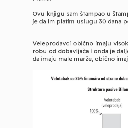
Ovu knjigu sam štampao u štampar
je da im platim uslugu 30 dana po
Veleprodavci obično imaju viso
robu od dobavljača i onda je dal
da imaju male marže, obično ima