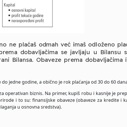
ično ne plaćaš odmah već imaš odloženo pla
rema dobavljačima se javljaju u Bilansu s
rani Bilansa. Obaveze prema dobavljačima 
 do jedne godine, a obično je rok plaćanja od 30 do 60 dana
 operativan biznis. Na primer, kupiš robu i kasnije je pre
rirode i to su: finansijske obaveze (obaveze za kredite i 
ulaganja u osnovna sredstva).