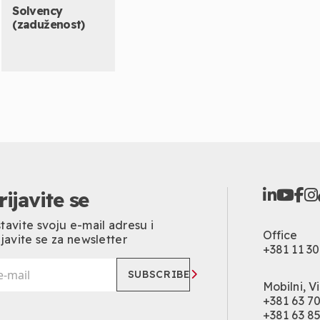
Solvency
(zaduženost)
rijavite se
tavite svoju e-mail adresu i
Office
ijavite se za newsletter
+381 11 3
SUBSCRIBE
Mobilni, 
+381 63 7
+381 63 8