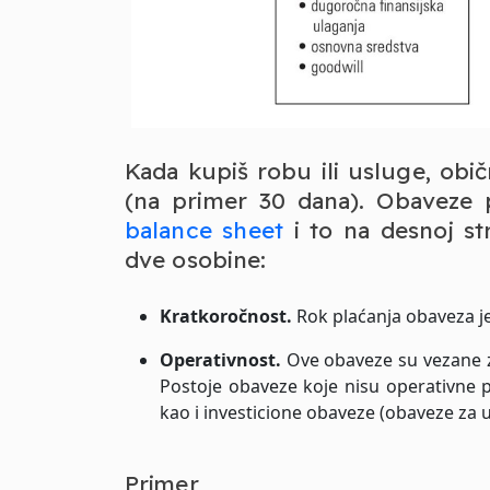
Kada kupiš robu ili usluge, ob
(na primer 30 dana). Obaveze p
balance sheet
i to na desnoj st
dve osobine:
Kratkoročnost.
Rok plaćanja obaveza je
Operativnost.
Ove obaveze su vezane za
Postoje obaveze koje nisu operativne p
kao i investicione obaveze (obaveze za 
Primer