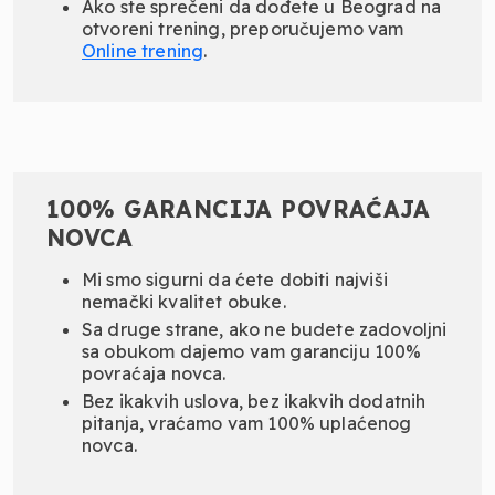
Ako ste sprečeni da dođete u Beograd na
otvoreni trening, preporučujemo vam
Online
trening
.
100% GARANCIJA POVRAĆAJA
NOVCA
Mi smo sigurni da ćete dobiti najviši
nemački kvalitet obuke.
Sa druge strane, ako ne budete zadovoljni
sa obukom dajemo vam garanciju 100%
povraćaja novca.
Bez ikakvih uslova, bez ikakvih dodatnih
pitanja, vraćamo vam 100% uplaćenog
novca.