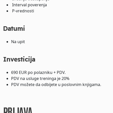
Interval poverenja
P-vrednosti
Datumi
Na upit
Investicija
690 EUR po polazniku + PDV.
PDV na usluge treninga je 20%
PDV možete da odbijete u poslovnim knjigama.
PRIJAVA