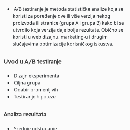
A/B testiranje je metoda statističke analize koja se
koristi za poređenje dve ili više verzija nekog
proizvoda ili stranice (grupa A i grupa B) kako bi se
utvrdilo koja verzija daje bolje rezultate. Obično se
koristi u web dizajnu, marketing-u i drugim
slučajevima optimizacije korisničkog iskustva.
Uvod u A/B testiranje
Dizajn eksperimenta
Ciljna grupa
Odabir promenljivih
Testiranje hipoteze
Analiza rezultata
Srednje odstupanje