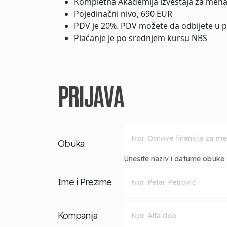
Kompletna Akademija izveštaja za mena
Pojedinačni nivo, 690 EUR
PDV je 20%. PDV možete da odbijete u 
Plaćanje je po srednjem kursu NBS
PRIJAVA
Obuka
Unesite naziv i datume obuke za
Ime i Prezime
Kompanija