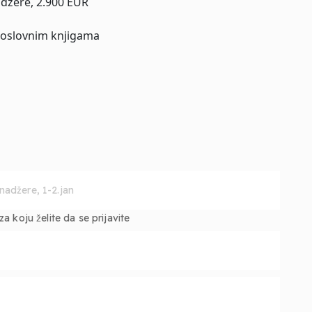
džere, 2.900 EUR
poslovnim knjigama
 koju želite da se prijavite