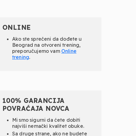
ONLINE
Ako ste sprečeni da dođete u
Beograd na otvoreni trening,
preporučujemo vam
Online
trening
.
100% GARANCIJA
POVRAĆAJA NOVCA
Mi smo sigurni da ćete dobiti
najviši nemački kvalitet obuke.
Sa druge strane, ako ne budete