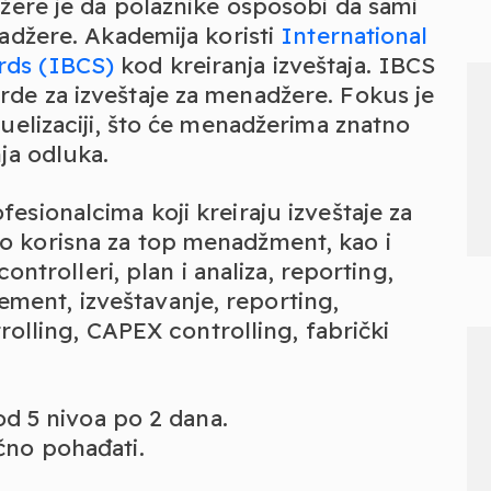
džere je da polaznike osposobi da sami
adžere. Akademija koristi
International
rds (IBCS)
kod kreiranja izveštaja. IBCS
de za izveštaje za menadžere. Fokus je
uelizaciji, što će menadžerima znatno
ja odluka.
esionalcima koji kreiraju izveštaje za
o korisna za top menadžment, kao i
controlleri, plan i analiza, reporting,
ent, izveštavanje, reporting,
trolling, CAPEX controlling, fabrički
 od 5 nivoa po 2 dana.
čno pohađati.