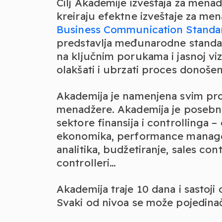
Cilj Akademije izveštaja za mena
kreiraju efektne izveštaje za men
Business Communication Standa
predstavlja međunarodne standar
na ključnim porukama i jasnoj viz
olakšati i ubrzati proces donošen
Akademija je namenjena svim prof
menadžere. Akademija je posebn
sektore finansija i controllinga – 
ekonomika, performance managem
analitika, budžetiranje, sales con
controlleri…
Akademija traje 10 dana i sastoji
Svaki od nivoa se može pojedina