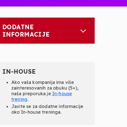
DODATNE
INFORMACIJE
IN-HOUSE
Ako vaša kompanija ima više
zainteresovanih za obuku (5+),
naša preporuka je
In-
house
trening
.
Javite se za dodatne informacije
oko In-house treninga.