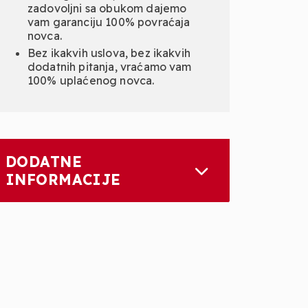
zadovoljni sa obukom dajemo
vam garanciju 100% povraćaja
novca.
Bez ikakvih uslova, bez ikakvih
dodatnih pitanja, vraćamo vam
100% uplaćenog novca.
DODATNE
INFORMACIJE