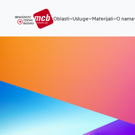
Oblasti
Usluge
Materijali
O nama