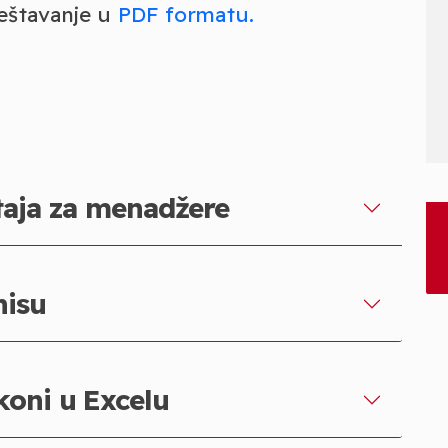
eštavanje u
PDF formatu.
štaja za menadžere
nisu
koni u Excelu