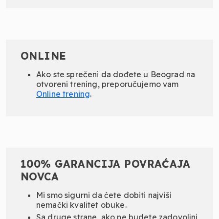
ONLINE
Ako ste sprečeni da dođete u Beograd na
otvoreni trening, preporučujemo vam
Online
trening
.
100% GARANCIJA POVRAĆAJA
NOVCA
Mi smo sigurni da ćete dobiti najviši
nemački kvalitet obuke.
Sa druge strane, ako ne budete zadovoljni