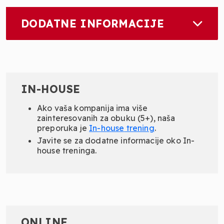
DODATNE INFORMACIJE
IN-HOUSE
Ako vaša kompanija ima više
zainteresovanih za obuku (5+), naša
preporuka je
In-
house
trening
.
Javite se za dodatne informacije oko In-
house treninga.
ONLINE