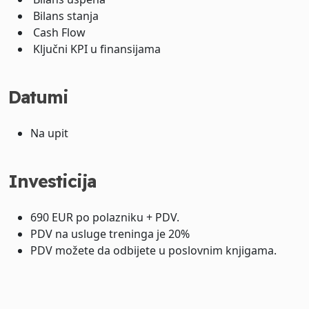
Bilans stanja
Cash Flow
Ključni KPI u finansijama
Datumi
Na upit
Investicija
690 EUR po polazniku + PDV.
PDV na usluge treninga je 20%
PDV možete da odbijete u poslovnim knjigama.