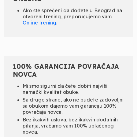
Ako ste sprečeni da dođete u Beograd na
otvoreni trening, preporučujemo vam
Online
trening
.
100% GARANCIJA POVRAĆAJA
NOVCA
Mi smo sigurni da ćete dobiti najviši
nemački kvalitet obuke.
Sa druge strane, ako ne budete zadovoljni
sa obukom dajemo vam garanciju 100%
povraćaja novca.
Bez ikakvih uslova, bez ikakvih dodatnih
pitanja, vraćamo vam 100% uplaćenog
novca.