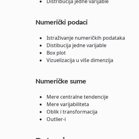
Distribucija jedne varijable
Numerički podaci
Istraživanje numeričkih podataka
Distibucija jedne varijable
Box plot
Vizuelizacija u više dimenzija
Numeričke sume
Mere centralne tendencije
Mere varijabiliteta
Oblik i transformacija
Outlier-i