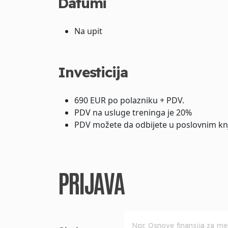
Datumi
Na upit
Investicija
690 EUR po polazniku + PDV.
PDV na usluge treninga je 20%
PDV možete da odbijete u poslovnim kn
PRIJAVA