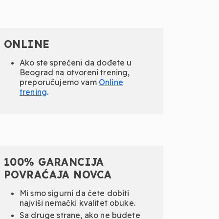
ONLINE
Ako ste sprečeni da dođete u
Beograd na otvoreni trening,
preporučujemo vam
Online
trening
.
100% GARANCIJA
POVRAĆAJA NOVCA
Mi smo sigurni da ćete dobiti
najviši nemački kvalitet obuke.
Sa druge strane, ako ne budete