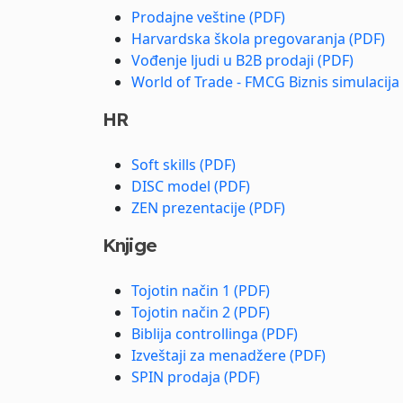
Prodajne veštine (PDF)
Harvardska škola pregovaranja (PDF)
Vođenje ljudi u B2B prodaji (PDF)
World of Trade - FMCG Biznis simulacija
HR
Soft skills (PDF)
DISC model (PDF)
ZEN prezentacije (PDF)
Knjige
Tojotin način 1 (PDF)
Tojotin način 2 (PDF)
Biblija controllinga (PDF)
Izveštaji za menadžere (PDF)
SPIN prodaja (PDF)