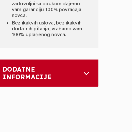
zadovoljni sa obukom dajemo
vam garanciju 100% povraćaja
novca.
Bez ikakvih uslova, bez ikakvih
dodatnih pitanja, vraćamo vam
100% uplaćenog novca.
DODATNE
INFORMACIJE