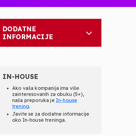
DODATNE
INFORMACIJE
IN-HOUSE
Ako vaša kompanija ima više
zainteresovanih za obuku (5+),
naša preporuka je
In-
house
trening
.
Javite se za dodatne informacije
oko In-house treninga.