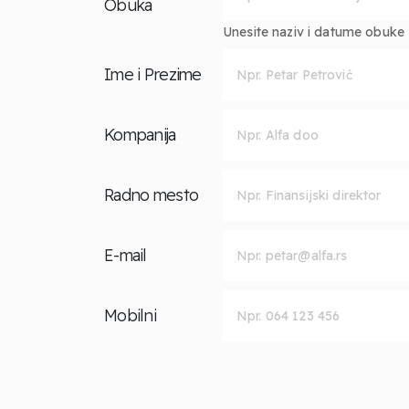
Obuka
Unesite naziv i datume obuke za
Ime i Prezime
Kompanija
Radno mesto
E-mail
Mobilni