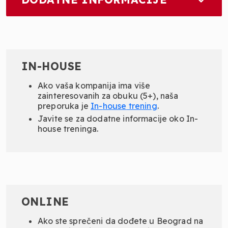
IN-HOUSE
Ako vaša kompanija ima više
zainteresovanih za obuku (5+), naša
preporuka je
In-
house
trening
.
Javite se za dodatne informacije oko In-
house treninga.
ONLINE
Ako ste sprečeni da dođete u Beograd na