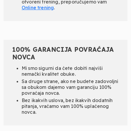
otvoreni trening, preporučujemo vam
Online
trening
.
100% GARANCIJA POVRAĆAJA
NOVCA
Mi smo sigurni da ćete dobiti najviši
nemački kvalitet obuke.
Sa druge strane, ako ne budete zadovoljni
sa obukom dajemo vam garanciju 100%
povraćaja novca.
Bez ikakvih uslova, bez ikakvih dodatnih
pitanja, vraćamo vam 100% uplaćenog
novca.