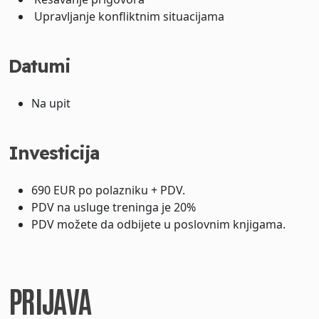
Upravljanje konfliktnim situacijama
Datumi
Na upit
Investicija
690 EUR po polazniku + PDV.
PDV na usluge treninga je 20%
PDV možete da odbijete u poslovnim knjigama.
PRIJAVA