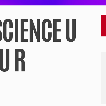
SCIENCE U
U R