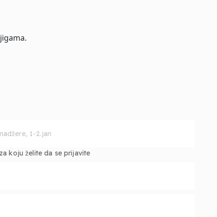
jigama.
 koju želite da se prijavite