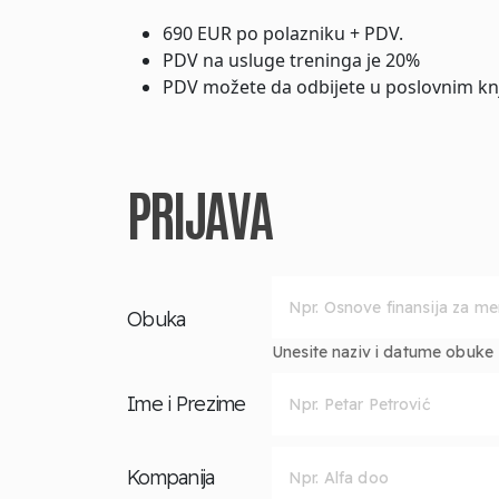
690 EUR po polazniku + PDV.
PDV na usluge treninga je 20%
PDV možete da odbijete u poslovnim kn
PRIJAVA
Obuka
Unesite naziv i datume obuke za
Ime i Prezime
Kompanija