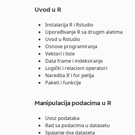
Uvod u R
Instalacija R i Rstudio
Upoređivanje R sa drugim alatima
Uvod u Rstudio
Osnove programiranja
Vektori i liste
Data frame i indeksiranje
Logički i relacioni operatori
Naredba If i for petlja
Paketi i funkcije
Manipulacija podacima u R
Uvoz podataka
Rad sa podacima u datasetu
Spajanje dva dataseta