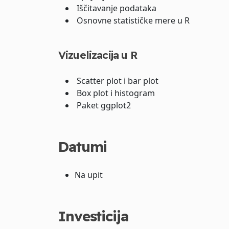
Iščitavanje podataka
Osnovne statističke mere u R
Vizuelizacija u R
Scatter plot i bar plot
Box plot i histogram
Paket ggplot2
Datumi
Na upit
Investicija