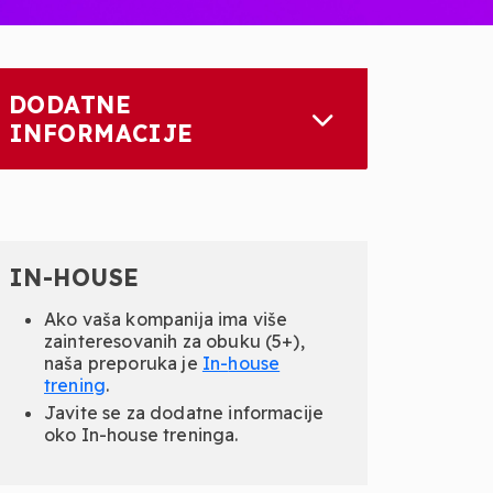
DODATNE
INFORMACIJE
IN-HOUSE
Ako vaša kompanija ima više
zainteresovanih za obuku (5+),
naša preporuka je
In-
house
trening
.
Javite se za dodatne informacije
oko In-house treninga.