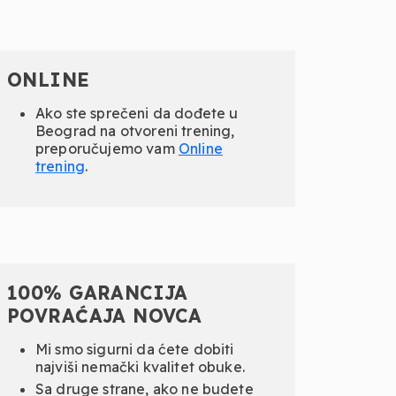
ONLINE
Ako ste sprečeni da dođete u
Beograd na otvoreni trening,
preporučujemo vam
Online
trening
.
100% GARANCIJA
POVRAĆAJA NOVCA
Mi smo sigurni da ćete dobiti
najviši nemački kvalitet obuke.
Sa druge strane, ako ne budete