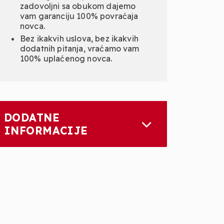
zadovoljni sa obukom dajemo
vam garanciju 100% povraćaja
novca.
Bez ikakvih uslova, bez ikakvih
dodatnih pitanja, vraćamo vam
100% uplaćenog novca.
DODATNE
INFORMACIJE