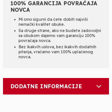
100% GARANCIJA POVRAĆAJA
NOVCA
Mi smo sigurni da ćete dobiti najviši
nemački kvalitet obuke.
Sa druge strane, ako ne budete zadovoljni
sa obukom dajemo vam garanciju 100%
povraćaja novca.
Bez ikakvih uslova, bez ikakvih dodatnih
pitanja, vraćamo vam 100% uplaćenog
novca.
DODATNE INFORMACIJE