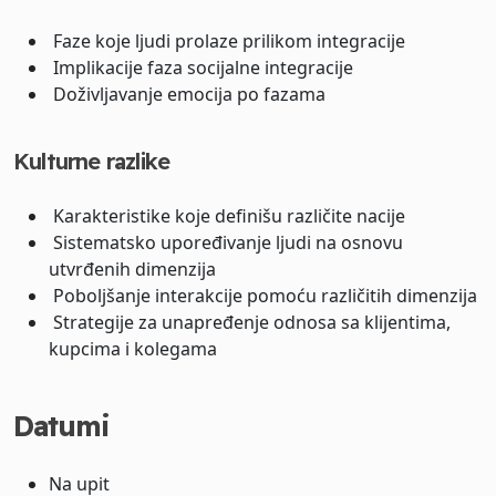
Faze koje ljudi prolaze prilikom integracije
Implikacije faza socijalne integracije
Doživljavanje emocija po fazama
Kulturne razlike
Karakteristike koje definišu različite nacije
Sistematsko upoređivanje ljudi na osnovu
utvrđenih dimenzija
Poboljšanje interakcije pomoću različitih dimenzija
Strategije za unapređenje odnosa sa klijentima,
kupcima i kolegama
Datumi
Na upit