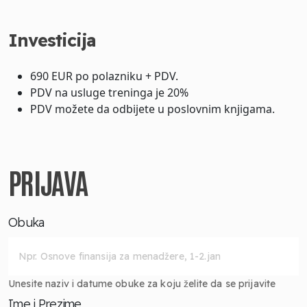
Investicija
690 EUR po polazniku + PDV.
PDV na usluge treninga je 20%
PDV možete da odbijete u poslovnim knjigama.
PRIJAVA
Obuka
Unesite naziv i datume obuke za koju želite da se prijavite
Ime i Prezime