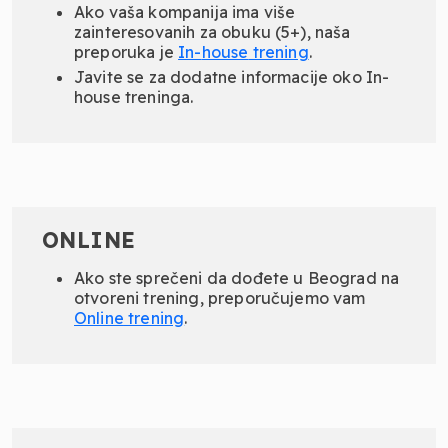
Ako vaša kompanija ima više
zainteresovanih za obuku (5+), naša
preporuka je
In-
house
trening
.
Javite se za dodatne informacije oko In-
house treninga.
ONLINE
Ako ste sprečeni da dođete u Beograd na
otvoreni trening, preporučujemo vam
Online
trening
.