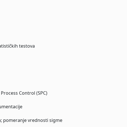
tističkih testova
l Process Control (SPC)
kumentacije
a; pomeranje vrednosti sigme