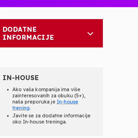
DODATNE
INFORMACIJE
IN-HOUSE
Ako vaša kompanija ima više
zainteresovanih za obuku (5+),
naša preporuka je
In-
house
trening
.
Javite se za dodatne informacije
oko In-house treninga.