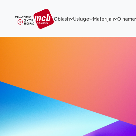
Oblasti
Usluge
Materijali
O nama