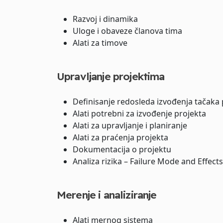
Razvoj i dinamika
Uloge i obaveze članova tima
Alati za timove
Upravljanje projektima
Definisanje redosleda izvođenja tačaka 
Alati potrebni za izvođenje projekta
Alati za upravljanje i planiranje
Alati za praćenja projekta
Dokumentacija o projektu
Analiza rizika – Failure Mode and Effect
Merenje i analiziranje
Alati mernog sistema