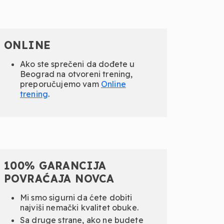
ONLINE
Ako ste sprečeni da dođete u
Beograd na otvoreni trening,
preporučujemo vam
Online
trening
.
100% GARANCIJA
POVRAĆAJA NOVCA
Mi smo sigurni da ćete dobiti
najviši nemački kvalitet obuke.
Sa druge strane, ako ne budete