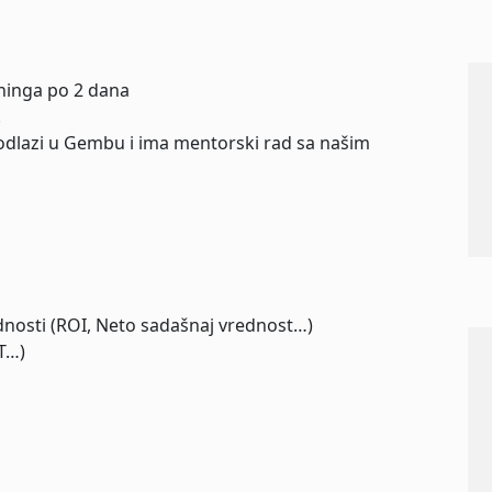
reninga po 2 dana
.
odlazi u Gembu i ima mentorski rad sa našim
ednosti (ROI, Neto sadašnaj vrednost…)
ST…)