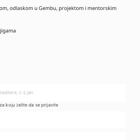
cijom, odlaskom u Gembu, projektom i mentorskim
njigama
 koju želite da se prijavite