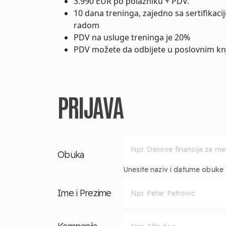
3.990 EUR po polazniku + PDV.
10 dana treninga, zajedno sa sertifika
radom
PDV na usluge treninga je 20%
PDV možete da odbijete u poslovnim k
PRIJAVA
Obuka
Unesite naziv i datume obuke za
Ime i Prezime