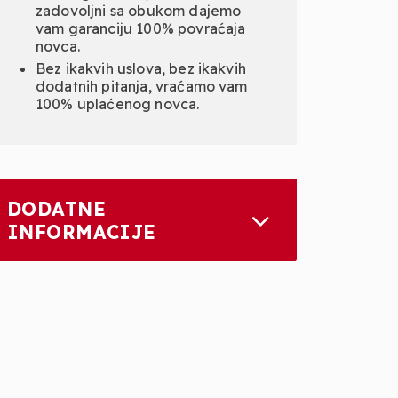
zadovoljni sa obukom dajemo
vam garanciju 100% povraćaja
novca.
Bez ikakvih uslova, bez ikakvih
dodatnih pitanja, vraćamo vam
100% uplaćenog novca.
DODATNE
INFORMACIJE