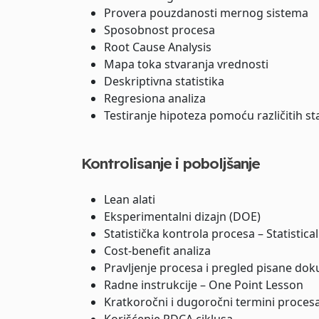
Provera pouzdanosti mernog sistema
Sposobnost procesa
Root Cause Analysis
Mapa toka stvaranja vrednosti
Deskriptivna statistika
Regresiona analiza
Testiranje hipoteza pomoću različitih sta
Kontrolisanje i poboljšanje
Lean alati
Eksperimentalni dizajn (DOE)
Statistička kontrola procesa – Statistica
Cost-benefit analiza
Pravljenje procesa i pregled pisane do
Radne instrukcije – One Point Lesson
Kratkoročni i dugoročni termini proces