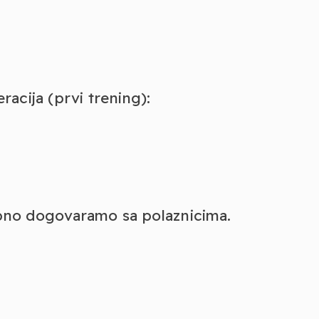
acija (prvi trening):
bno dogovaramo sa polaznicima.