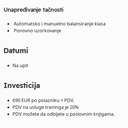
Unapređivanje tačnosti
Automatsko i manuelno balansiranje klasa
Ponovno uzorkovanje
Datumi
Na upit
Investicija
690 EUR po polazniku + PDV.
PDV na usluge treninga je 20%
PDV možete da odbijete u poslovnim knjigama.