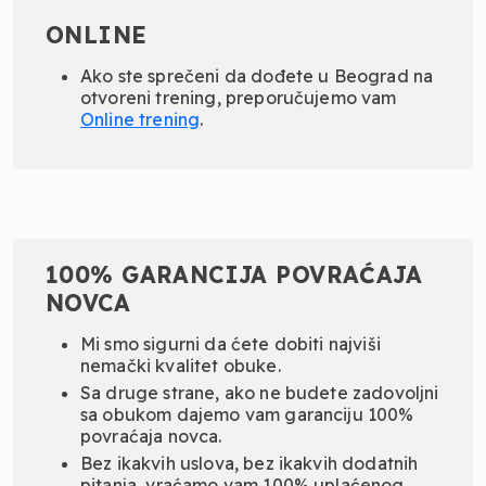
ONLINE
Ako ste sprečeni da dođete u Beograd na
otvoreni trening, preporučujemo vam
Online
trening
.
100% GARANCIJA POVRAĆAJA
NOVCA
Mi smo sigurni da ćete dobiti najviši
nemački kvalitet obuke.
Sa druge strane, ako ne budete zadovoljni
sa obukom dajemo vam garanciju 100%
povraćaja novca.
Bez ikakvih uslova, bez ikakvih dodatnih
pitanja, vraćamo vam 100% uplaćenog