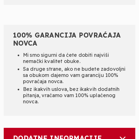
100% GARANCIJA POVRAĆAJA
NOVCA
Mi smo sigurni da ćete dobiti najviši
nemački kvalitet obuke.
Sa druge strane, ako ne budete zadovoljni
sa obukom dajemo vam garanciju 100%
povraćaja novca.
Bez ikakvih uslova, bez ikakvih dodatnih
pitanja, vraćamo vam 100% uplaćenog
novca.
DODATNE INFORMACIJE