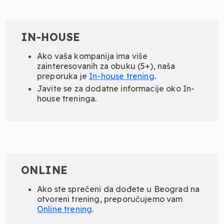
IN-HOUSE
Ako vaša kompanija ima više
zainteresovanih za obuku (5+), naša
preporuka je
In-
house
trening
.
Javite se za dodatne informacije oko In-
house treninga.
ONLINE
Ako ste sprečeni da dođete u Beograd na
otvoreni trening, preporučujemo vam
Online
trening
.