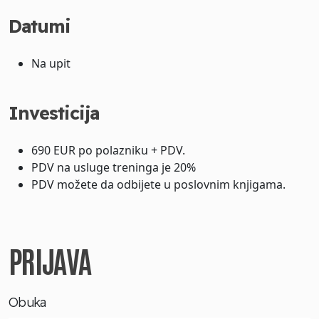
Datumi
Na upit
Investicija
690 EUR po polazniku + PDV.
PDV na usluge treninga je 20%
PDV možete da odbijete u poslovnim knjigama.
PRIJAVA
Obuka