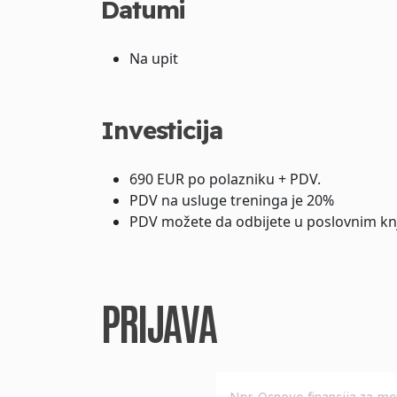
Datumi
Na upit
Investicija
690 EUR po polazniku + PDV.
PDV na usluge treninga je 20%
PDV možete da odbijete u poslovnim kn
PRIJAVA