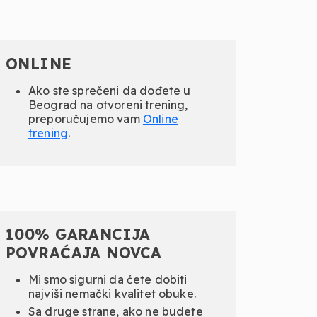
ONLINE
Ako ste sprečeni da dođete u
Beograd na otvoreni trening,
preporučujemo vam
Online
trening
.
100% GARANCIJA
POVRAĆAJA NOVCA
Mi smo sigurni da ćete dobiti
najviši nemački kvalitet obuke.
Sa druge strane, ako ne budete