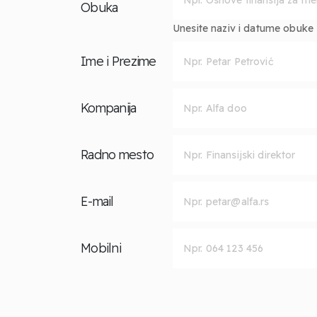
Obuka
Unesite naziv i datume obuke za
Ime i Prezime
Kompanija
Radno mesto
E-mail
Mobilni