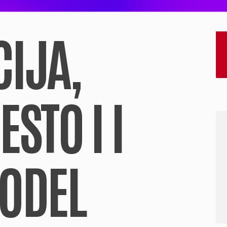
IJA,
STO I I
ODEL