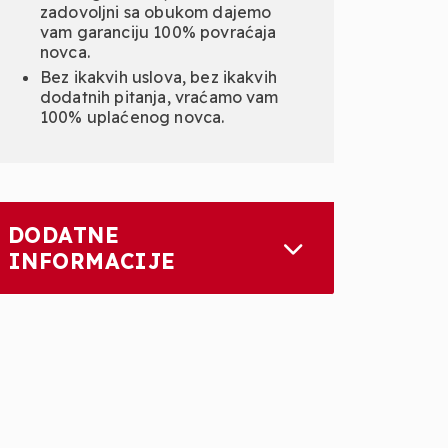
zadovoljni sa obukom dajemo
vam garanciju 100% povraćaja
novca.
Bez ikakvih uslova, bez ikakvih
dodatnih pitanja, vraćamo vam
100% uplaćenog novca.
DODATNE
INFORMACIJE