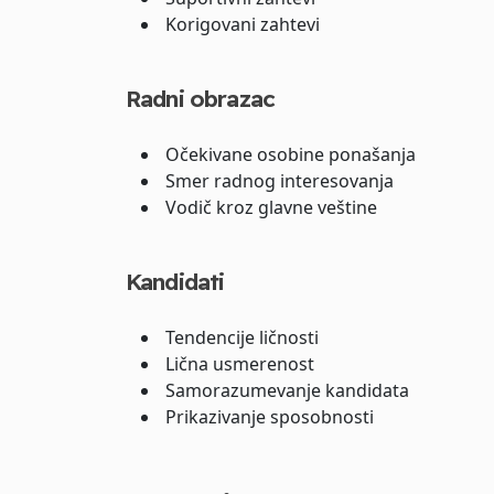
Korigovani zahtevi
Radni obrazac
Očekivane osobine ponašanja
Smer radnog interesovanja
Vodič kroz glavne veštine
Kandidati
Tendencije ličnosti
Lična usmerenost
Samorazumevanje kandidata
Prikazivanje sposobnosti