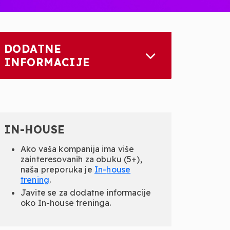
DODATNE
INFORMACIJE
IN-HOUSE
Ako vaša kompanija ima više
zainteresovanih za obuku (5+),
naša preporuka je
In-
house
trening
.
Javite se za dodatne informacije
oko In-house treninga.