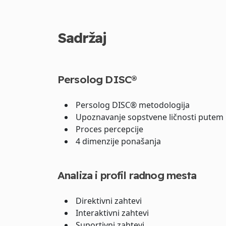
Sadržaj
Persolog DISC®
Persolog DISC® metodologija
Upoznavanje sopstvene ličnosti putem
Proces percepcije
4 dimenzije ponašanja
Analiza i profil radnog mesta
Direktivni zahtevi
Interaktivni zahtevi
Suportivni zahtevi