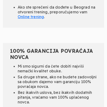
Ako ste sprečeni da dođete u Beograd na
otvoreni trening, preporučujemo vam
Online
trening
.
100% GARANCIJA POVRAĆAJA
NOVCA
Mi smo sigurni da ćete dobiti najviši
nemački kvalitet obuke.
Sa druge strane, ako ne budete zadovoljni
sa obukom dajemo vam garanciju 100%
povraćaja novca.
Bez ikakvih uslova, bez ikakvih dodatnih
pitanja, vraćamo vam 100% uplaćenog
novca.