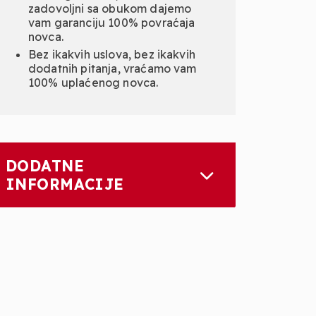
zadovoljni sa obukom dajemo
vam garanciju 100% povraćaja
novca.
Bez ikakvih uslova, bez ikakvih
dodatnih pitanja, vraćamo vam
100% uplaćenog novca.
DODATNE
INFORMACIJE