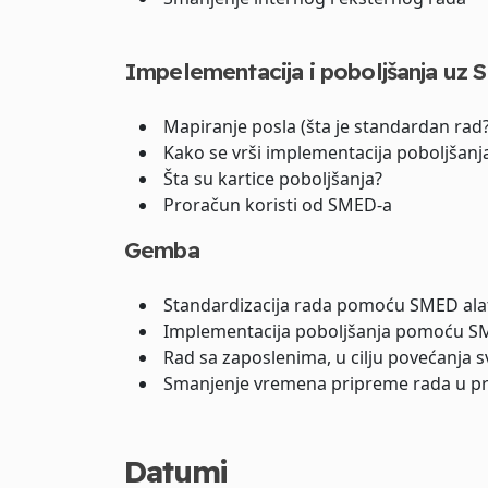
Impelementacija i poboljšanja uz
Mapiranje posla (šta je standardan rad?
Kako se vrši implementacija poboljšanj
Šta su kartice poboljšanja?
Proračun koristi od SMED-a
Gemba
Standardizacija rada pomoću SMED ala
Implementacija poboljšanja pomoću S
Rad sa zaposlenima, u cilju povećanja s
Smanjenje vremena pripreme rada u pr
Datumi