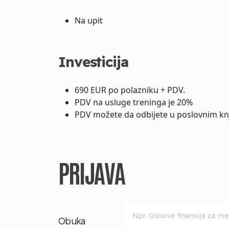
Na upit
Investicija
690 EUR po polazniku + PDV.
PDV na usluge treninga je 20%
PDV možete da odbijete u poslovnim kn
PRIJAVA
Obuka