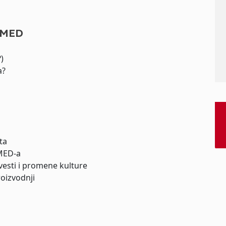
 SMED
)
a?
ta
MED-a
vesti i promene kulture
oizvodnji