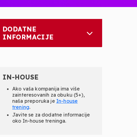
DODATNE
INFORMACIJE
IN-HOUSE
Ako vaša kompanija ima više
zainteresovanih za obuku (5+),
naša preporuka je
In-
house
trening
.
Javite se za dodatne informacije
oko In-house treninga.