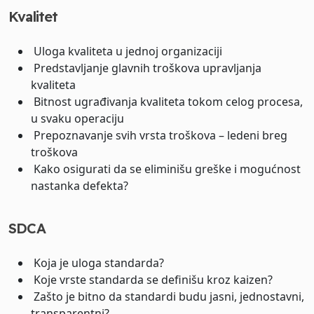
Kvalitet
Uloga kvaliteta u jednoj organizaciji
Predstavljanje glavnih troškova upravljanja
kvaliteta
Bitnost ugrađivanja kvaliteta tokom celog procesa,
u svaku operaciju
Prepoznavanje svih vrsta troškova – ledeni breg
troškova
Kako osigurati da se eliminišu greške i mogućnost
nastanka defekta?
SDCA
Koja je uloga standarda?
Koje vrste standarda se definišu kroz kaizen?
Zašto je bitno da standardi budu jasni, jednostavni,
transparentni?