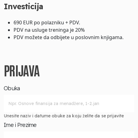
Investicija
690 EUR po polazniku + PDV.
PDV na usluge treninga je 20%
PDV možete da odbijete u poslovnim knjigama.
PRIJAVA
Obuka
Unesite naziv i datume obuke za koju želite da se prijavite
Ime i Prezime