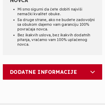
NOVCA
Mi smo sigurni da ćete dobiti najviši
nemački kvalitet obuke.
Sa druge strane, ako ne budete zadovoljni
sa obukom dajemo vam garanciju 100%
povraćaja novca.
Bez ikakvih uslova, bez ikakvih dodatnih
pitanja, vraćamo vam 100% uplaćenog
novca.
DODATNE INFORMACIJE