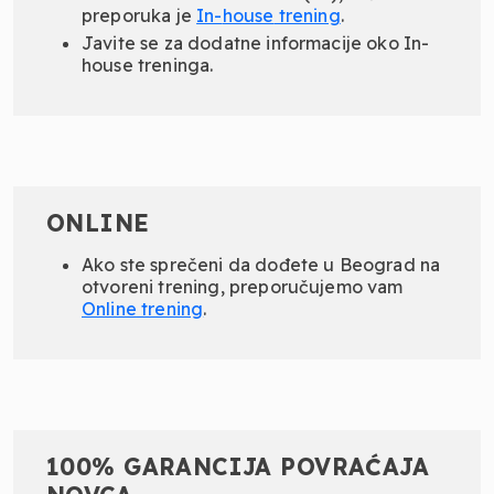
preporuka je
In-
house
trening
.
Javite se za dodatne informacije oko In-
house treninga.
ONLINE
Ako ste sprečeni da dođete u Beograd na
otvoreni trening, preporučujemo vam
Online
trening
.
100% GARANCIJA POVRAĆAJA