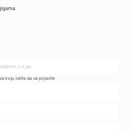
jigama.
 koju želite da se prijavite