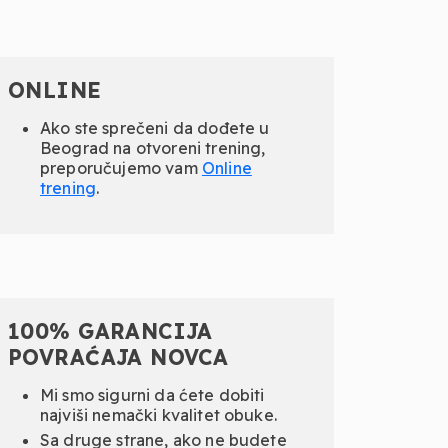
ONLINE
Ako ste sprečeni da dođete u
Beograd na otvoreni trening,
preporučujemo vam
Online
trening
.
100% GARANCIJA
POVRAĆAJA NOVCA
Mi smo sigurni da ćete dobiti
najviši nemački kvalitet obuke.
Sa druge strane, ako ne budete