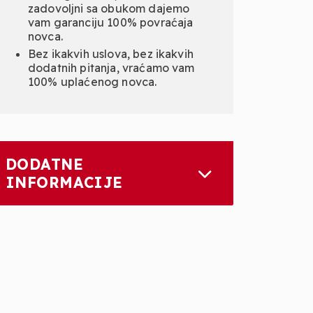
zadovoljni sa obukom dajemo
vam garanciju 100% povraćaja
novca.
Bez ikakvih uslova, bez ikakvih
dodatnih pitanja, vraćamo vam
100% uplaćenog novca.
DODATNE
INFORMACIJE