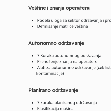
Veštine i znanja operatera
Podela uloga za sektor održavanja i pr
Definisanje matrice veština
Autonomno održavanje
7 Koraka autonomnog održavanja
Prenošenje znanja na operatere
Alati za autonomno održavanje (ček lista
kontaminacije)
Planirano održavanje
7 koraka planiranog održavanja
Klasifikacija mašina