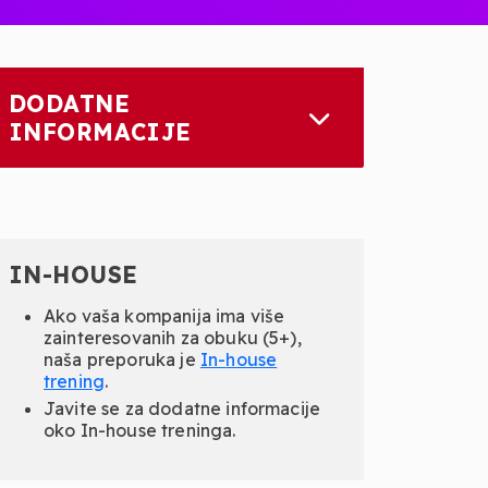
DODATNE
INFORMACIJE
IN-HOUSE
Ako vaša kompanija ima više
zainteresovanih za obuku (5+),
naša preporuka je
In-
house
trening
.
Javite se za dodatne informacije
oko In-house treninga.