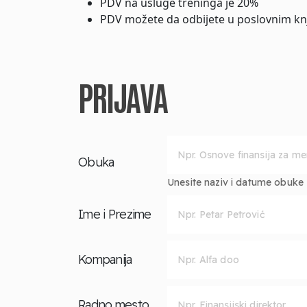
PDV na usluge treninga je 20%
PDV možete da odbijete u poslovnim kn
PRIJAVA
Obuka
Unesite naziv i datume obuke za
Ime i Prezime
Kompanija
Radno mesto