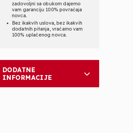
zadovoljni sa obukom dajemo
vam garanciju 100% povraćaja
novca.
Bez ikakvih uslova, bez ikakvih
dodatnih pitanja, vraćamo vam
100% uplaćenog novca.
DODATNE
INFORMACIJE