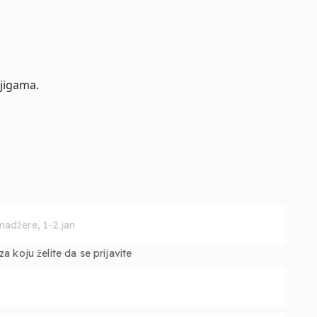
jigama.
 koju želite da se prijavite