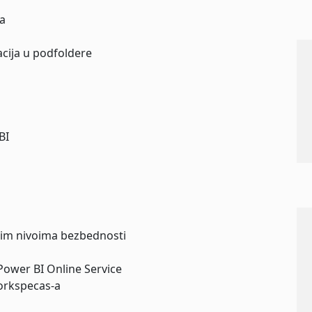
la
acija u podfoldere
BI
itim nivoima bezbednosti
ower BI Online Service
orkspecas-a