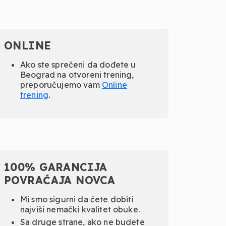
ONLINE
Ako ste sprečeni da dođete u
Beograd na otvoreni trening,
preporučujemo vam
Online
trening
.
100% GARANCIJA
POVRAĆAJA NOVCA
Mi smo sigurni da ćete dobiti
najviši nemački kvalitet obuke.
Sa druge strane, ako ne budete