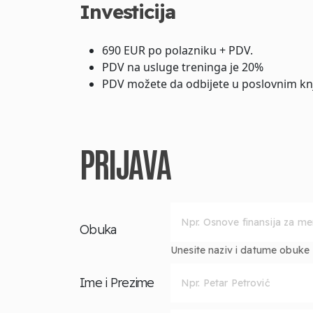
Investicija
690 EUR po polazniku + PDV.
PDV na usluge treninga je 20%
PDV možete da odbijete u poslovnim kn
PRIJAVA
Obuka
Unesite naziv i datume obuke za
Ime i Prezime