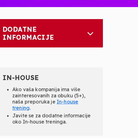
DODATNE
INFORMACIJE
IN-HOUSE
Ako vaša kompanija ima više
zainteresovanih za obuku (5+),
naša preporuka je
In-
house
trening
.
Javite se za dodatne informacije
oko In-house treninga.