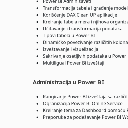
Power BI Admin saveti
Transformacija tabela i građenje mode
Korišćenje DAX Clean UP aplikacije
Kreiranje tabela mera i njihova organiz
Učitavanje i transformacija podataka
Tipovi tabela u Power BI
Dinamičko povezivanje različitih kolona
Izveštavanje i vizuelizacija
Sakrivanje osetljivih podataka u Power 
Multiligual Power Bi izveštaji
Administracija u Power BI
Rangiranje Power BI izveštaja sa različ
Ogranizacija Power BI Online Service
Kreiranje tema za Dashboard pomoću P
Preporuke za podešavanje Power BI W