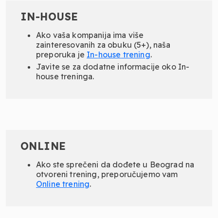
IN-HOUSE
Ako vaša kompanija ima više
zainteresovanih za obuku (5+), naša
preporuka je
In-
house
trening
.
Javite se za dodatne informacije oko In-
house treninga.
ONLINE
Ako ste sprečeni da dođete u Beograd na
otvoreni trening, preporučujemo vam
Online
trening
.