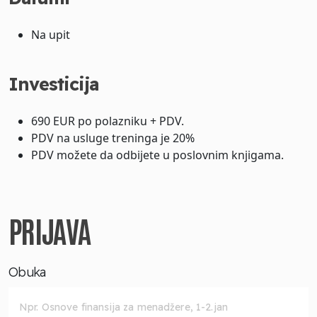
Na upit
Investicija
690 EUR po polazniku + PDV.
PDV na usluge treninga je 20%
PDV možete da odbijete u poslovnim knjigama.
PRIJAVA
Obuka