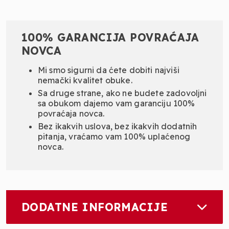
100% GARANCIJA POVRAĆAJA
NOVCA
Mi smo sigurni da ćete dobiti najviši
nemački kvalitet obuke.
Sa druge strane, ako ne budete zadovoljni
sa obukom dajemo vam garanciju 100%
povraćaja novca.
Bez ikakvih uslova, bez ikakvih dodatnih
pitanja, vraćamo vam 100% uplaćenog
novca.
DODATNE INFORMACIJE