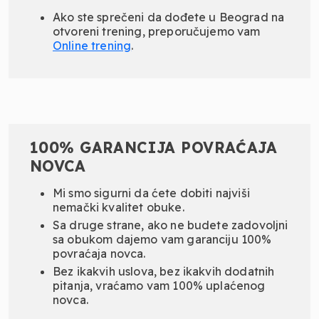
Ako ste sprečeni da dođete u Beograd na
otvoreni trening, preporučujemo vam
Online
trening
.
100% GARANCIJA POVRAĆAJA
NOVCA
Mi smo sigurni da ćete dobiti najviši
nemački kvalitet obuke.
Sa druge strane, ako ne budete zadovoljni
sa obukom dajemo vam garanciju 100%
povraćaja novca.
Bez ikakvih uslova, bez ikakvih dodatnih
pitanja, vraćamo vam 100% uplaćenog
novca.