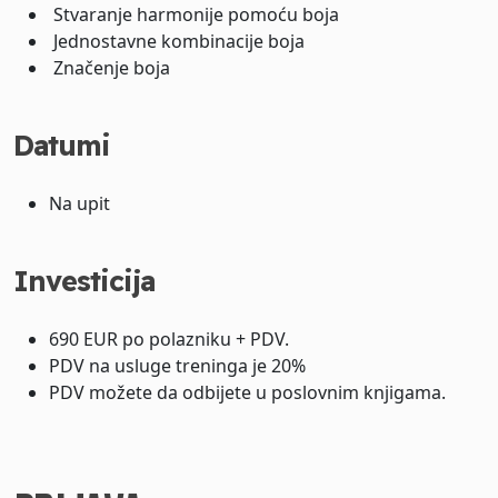
Stvaranje harmonije pomoću boja
Jednostavne kombinacije boja
Značenje boja
Datumi
Na upit
Investicija
690 EUR po polazniku + PDV.
PDV na usluge treninga je 20%
PDV možete da odbijete u poslovnim knjigama.